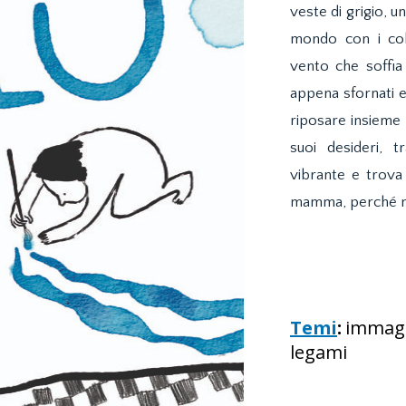
veste di grigio, u
mondo con i colo
vento che soffia 
appena sfornati e
riposare insieme s
suoi desideri, 
vibrante e trova
mamma, perché nei
Temi
:
immagin
legami