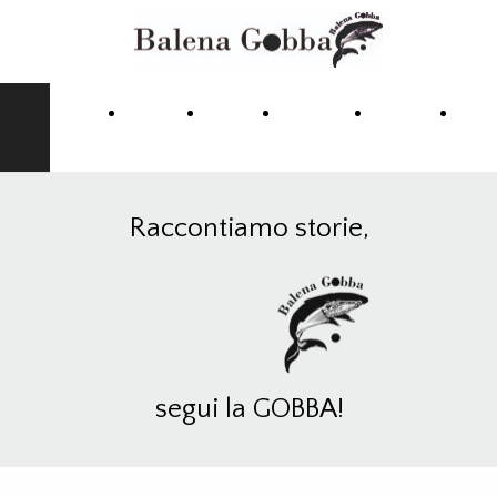
Home
Chi
Contatti
Collane
Fore
siamo
Righ
Raccontiamo storie,
segui la GOBBA!